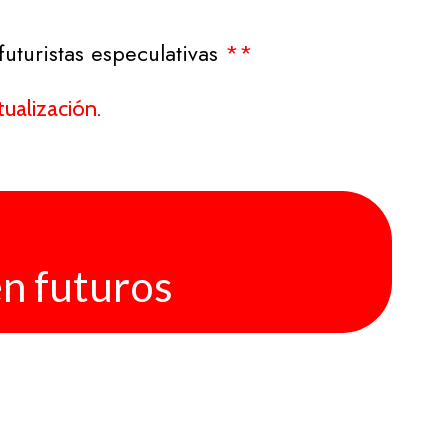
futuristas especulativas
**
ualización.
n futuros