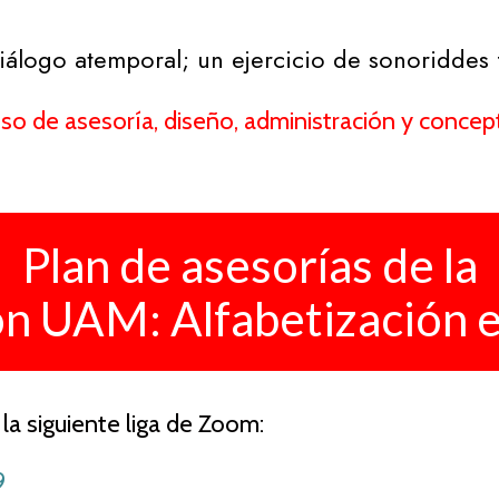
diálogo atemporal; un ejercicio de sonoriddes 
o de asesoría, diseño, administración y concept
Plan de asesorías de la
ón UAM: Alfabetización e
 la siguiente liga de Zoom:
9