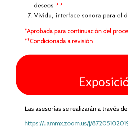
deseos
**
Vividu, interface sonora para el 
*Aprobada para continuación del proces
**Condicionada a revisión
Exposici
Las asesorías se realizarán a través de
https://uammx.zoom.us/j/8720510201