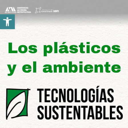
Saltar
al
Open toolbar
contenido
Los plásticos
y el ambiente