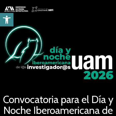
Saltar
al
Open toolbar
contenido
Convocatoria para el Día y
Noche Iberoamericana de