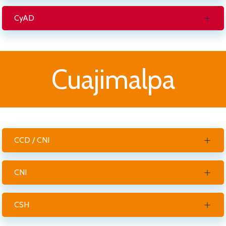
CyAD
Cuajimalpa
CCD / CNI
CNI
CSH