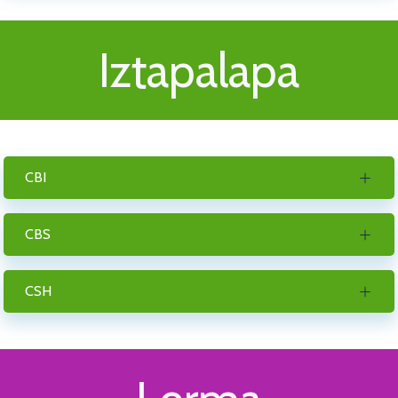
Iztapalapa
CBI
CBS
CSH