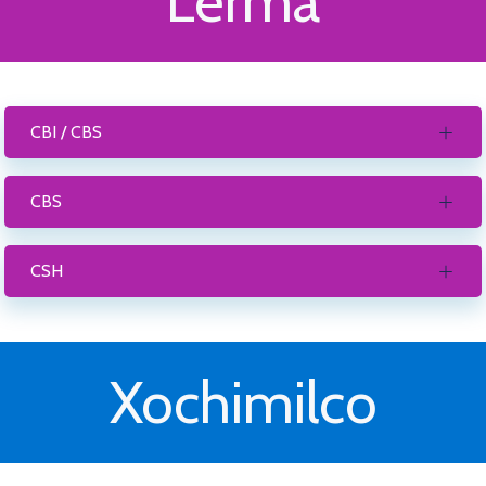
Lerma
CBI / CBS
CBS
CSH
Xochimilco